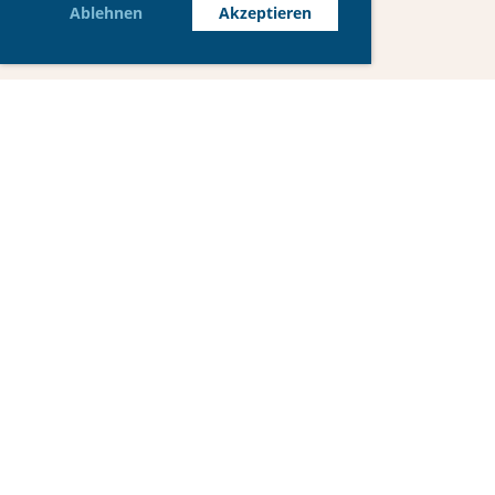
Ablehnen
Akzeptieren
IG Spielgruppe
Spielgruppen-Leiterinnen Verband SSLV
© Spielgruppe Schnäggehüsli
Erstellt mit ClubDesk Vereinssoftware
Impressum
Datenschutz