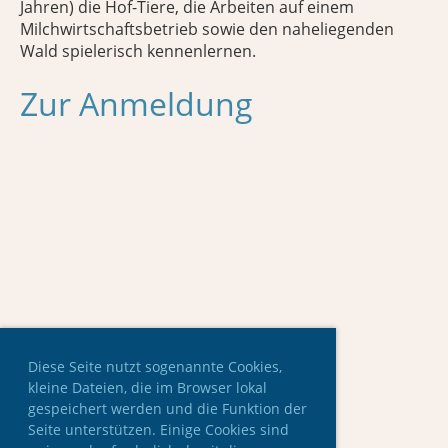
Jahren) die Hof-Tiere, die Arbeiten auf einem
Milchwirtschaftsbetrieb sowie den naheliegenden
Wald spielerisch kennenlernen.
Zur Anmeldung
Diese Seite nutzt sogenannte Cookies,
kleine Dateien, die im Browser lokal
gespeichert werden und die Funktion der
Seite unterstützen. Einige Cookies sind