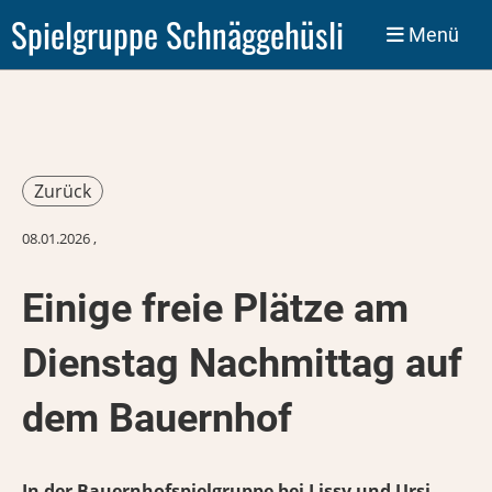
Spielgruppe Schnäggehüsli
Menü
Zurück
08.01.2026
,
Einige freie Plätze am
Dienstag Nachmittag auf
dem Bauernhof
In der Bauernhofspielgruppe bei Lissy und Ursi